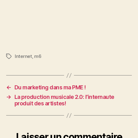
Internet
,
m6
Étiquettes
←
Du marketing dans ma PME !
→
La production musicale 2.0: l’internaute
produit des artistes!
Laisser un commentaire