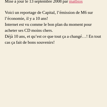
10
Mise à jour le 13 septembre 2008 par
matbios
ans…
une
Voici un reportage de Capital, l’émission de M6 sur
révolution
l’économie, il y a 10 ans!
!
Internet est vu comme le bon plan du moment pour
acheter ses CD moins chers.
Déjà 10 ans, et qu’est ce que tout ça a changé…! En tout
cas ça fait de bons souvenirs!