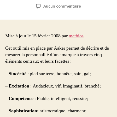
de
de
sur
Aucun commentaire
l’article
l’article
La
marque
:
Le
modèle
Mise à jour le 15 février 2008 par
matbios
de
la
Cet outil mis en place par Aaker permet de décrire et de
personnalité
mesurer la personnalité d’une marque à travers cinq
éléments centraux et leurs facettes :
–
Sincérité
: pied sur terre, honnête, sain, gai;
–
Excitation
: Audacieux, vif, imaginatif, branché;
–
Compétence
: Fiable, intelligent, réussite;
–
Sophistication:
aristocratique, charmant;