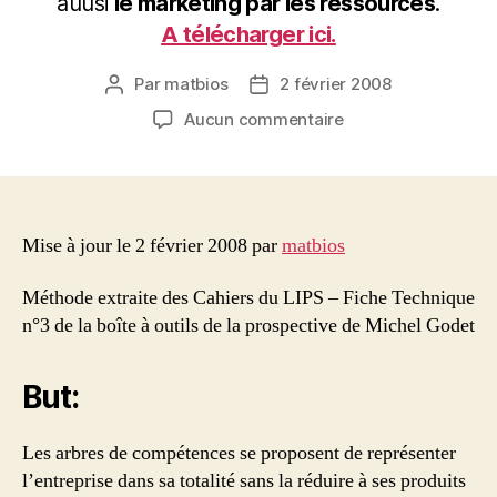
auusi
le marketing par les ressources
.
A télécharger ici.
Par
matbios
2 février 2008
Auteur
Date
de
de
sur
Aucun commentaire
l’article
l’article
Méthodologie
de
l’arbre
de
compétences
Mise à jour le 2 février 2008 par
matbios
Méthode extraite des Cahiers du LIPS – Fiche Technique
n°3 de la boîte à outils de la prospective de Michel Godet
But:
Les arbres de compétences se proposent de représenter
l’entreprise dans sa totalité sans la réduire à ses produits