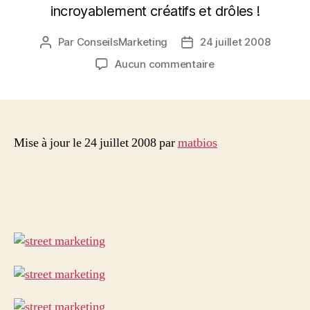
incroyablement créatifs et drôles !
Par
ConseilsMarketing
24 juillet 2008
Auteur
Date
de
de
sur
Aucun commentaire
l’article
l’article
Plus
de
60
panneaux
publicitaires
Mise à jour le 24 juillet 2008 par
matbios
originaux
et
créatifs
!