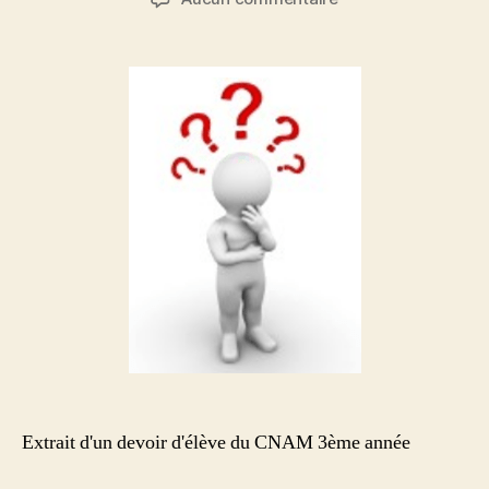
l’article
l’article
Le
comportement
de
l’acheteur
et
l’implication
Extrait d'un devoir d'élève du CNAM 3ème année