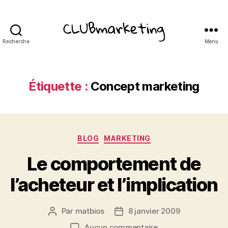
Recherche
Menu
ClubMarketing
Étiquette :
Concept marketing
Catégories
BLOG
MARKETING
Le comportement de
l’acheteur et l’implication
Par
matbios
8 janvier 2009
Auteur
Date
de
de
sur
Aucun commentaire