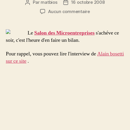
Par
matbios
16 octobre 2008
Auteur
Date
de
de
sur
Aucun commentaire
l’article
l’article
Le
salon
des
Le
Salon des Microentreprises
s'achéve ce
microentreprises
soir, c'est l'heure d'en faire un bilan.
édition
2008
Pour rappel, vous pouvez lire l'interview de
Alain bosetti
sur ce site
.