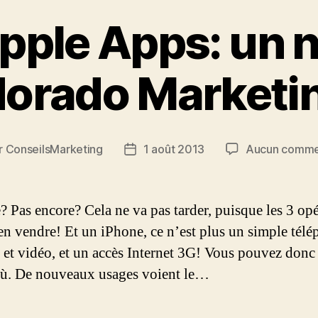
pple Apps: un 
dorado Marketi
r
ConseilsMarketing
1 août 2013
Aucun comme
ur
Date
de
cle
l’article
 Pas encore? Cela ne va pas tarder, puisque les 3 opé
n vendre! Et un iPhone, ce n’est plus un simple télé
et vidéo, et un accès Internet 3G! Vous pouvez donc 
 où. De nouveaux usages voient le…