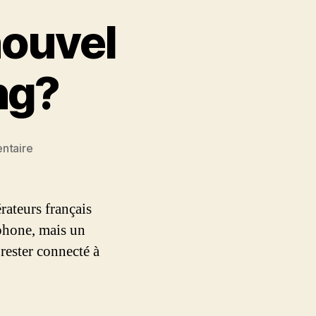
nouvel
ng?
sur
ntaire
Les
Apple
Apps:
rateurs français
un
phone, mais un
nouvel
rester connecté à
Eldorado
Marketing?