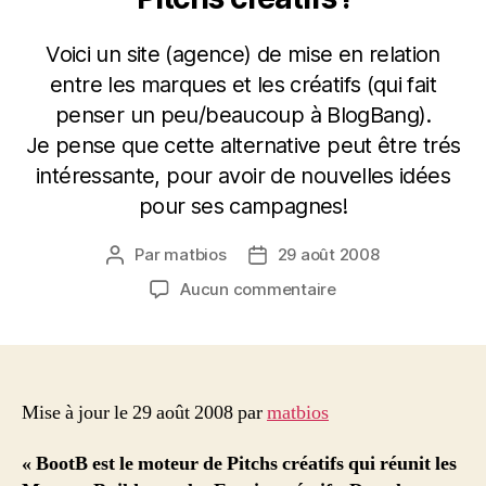
Voici un site (agence) de mise en relation
entre les marques et les créatifs (qui fait
penser un peu/beaucoup à BlogBang).
Je pense que cette alternative peut être trés
intéressante, pour avoir de nouvelles idées
pour ses campagnes!
Par
matbios
29 août 2008
Auteur
Date
de
de
sur
Aucun commentaire
l’article
l’article
BootB,
une
agence
de
pub
Mise à jour le 29 août 2008 par
matbios
mondiale,
basée
« BootB est le moteur de Pitchs créatifs qui réunit les
sur