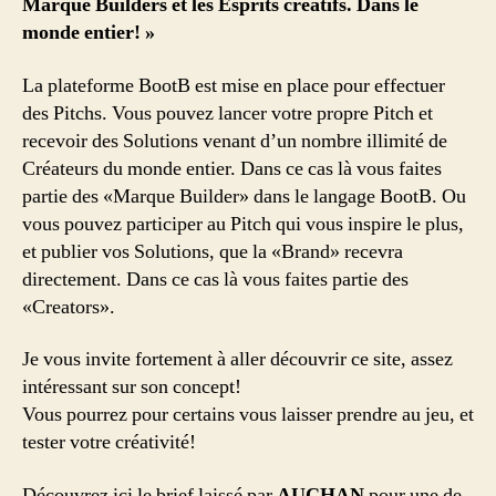
Marque Builders
et les
Esprits créatifs
. Dans le
une
monde entier! »
communauté
de
La plateforme BootB est mise en place pour effectuer
créatifs
des Pitchs. Vous pouvez lancer votre propre Pitch et
et
recevoir des Solutions venant d’un nombre illimité de
de
marques.
Créateurs du monde entier. Dans ce cas là vous faites
partie des «
Marque Builder
» dans le langage BootB. Ou
vous pouvez participer au Pitch qui vous inspire le plus,
et publier vos Solutions, que la «Brand» recevra
directement. Dans ce cas là vous faites partie des
«
Creators
».
Je vous invite fortement à aller découvrir ce site, assez
intéressant sur son concept!
Vous pourrez pour certains vous laisser prendre au jeu, et
tester votre créativité!
Découvrez ici le brief laissé par
AUCHAN
pour une de