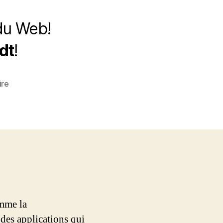
 du Web!
dt
!
sur
ire
Définition
du
Web
3.0
omme la
 des applications qui