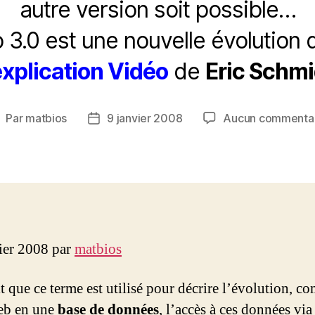
autre version soit possible…
3.0 est une nouvelle évolution
e
xplication Vidéo
de
Eric Schmi
Par
matbios
9 janvier 2008
Aucun commenta
uteur
Date
e
de
’article
l’article
vier 2008 par
matbios
 que ce terme est utilisé pour décrire l’évolution, c
eb en une
base de données
, l’accès à ces données via