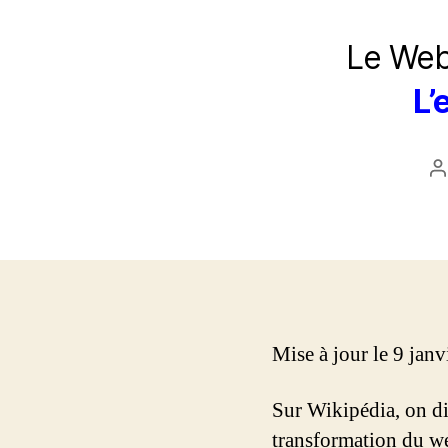
Le Web 
L’
A
d
l
Mise à jour le 9 jan
Sur Wikipédia, on dit
transformation du w