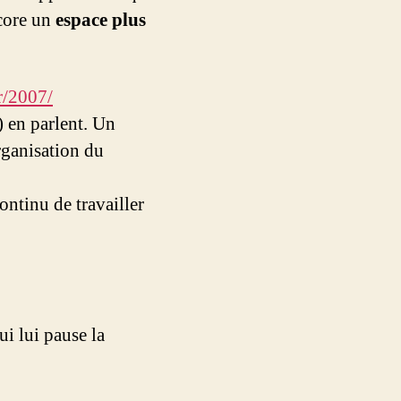
ncore un
espace plus
fr/2007/
) en parlent. Un
rganisation du
ntinu de travailler
ui lui pause la