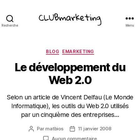
Recherche
Menu
ClubMarketing
Catégories
BLOG
EMARKETING
Le développement du
Web 2.0
Selon un article de Vincent Delfau (Le Monde
Informatique), les outils du Web 2.0 utilisés
par un cinquième des entreprises…
Par
matbios
11 janvier 2008
Auteur
Date
de
de
sur
Aucun commentaire