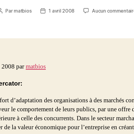
Par
matbios
1 avril 2008
Aucun commentair
Auteur
Date
de
de
l’article
l’article
il 2008 par
matbios
ercator:
ffort d’adaptation des organisations à des marchés con
veur le comportement de leurs publics, par une offre 
ieure à celle des concurrents. Dans le secteur marcha
r de la valeur économique pour l’entreprise en créant