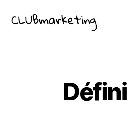
ClubMarketing
Défin