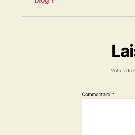
blog ?
La
Votre adres
Commentaire
*