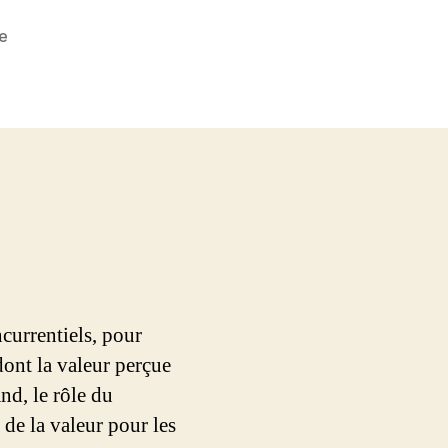
sur
e
Définition
du
marketing
currentiels, pour
dont la valeur perçue
nd, le rôle du
 de la valeur pour les