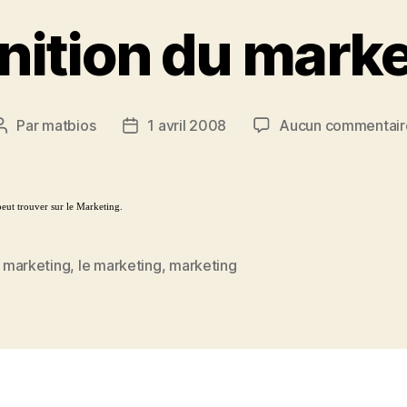
nition du mark
Par
matbios
1 avril 2008
Aucun commentair
Auteur
Date
de
de
l’article
l’article
peut trouver sur le Marketing.
n marketing
,
le marketing
,
marketing