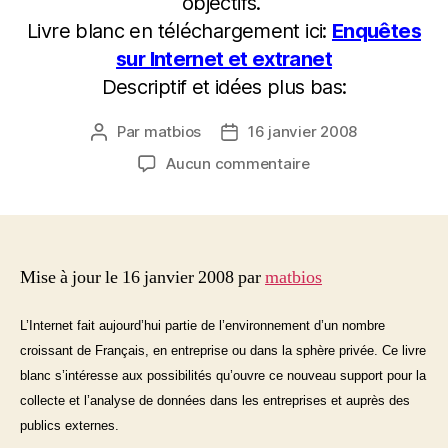
objectifs.
Livre blanc en téléchargement ici:
Enquêtes
sur Internet et extranet
Descriptif et idées plus bas:
Par
matbios
16 janvier 2008
Auteur
Date
de
de
sur
Aucun commentaire
l’article
l’article
Guide
pour
faire
une
enquête
Mise à jour le 16 janvier 2008 par
matbios
sur
Internet
L’Internet fait aujourd’hui partie de l’environnement d’un nombre
croissant de Français, en entreprise ou dans la sphère privée. Ce livre
blanc s’intéresse aux possibilités qu’ouvre ce nouveau support pour la
collecte et l’analyse de données dans les entreprises et auprès des
publics externes.