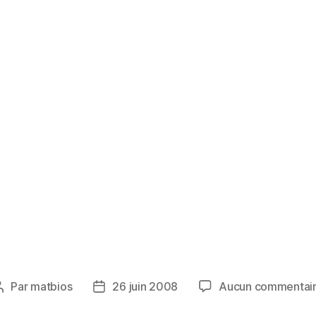
Par
matbios
26 juin 2008
Aucun commentai
Auteur
Date
de
de