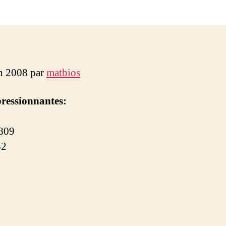
l’article
l’article
in 2008 par
matbios
pressionnantes:
809
52