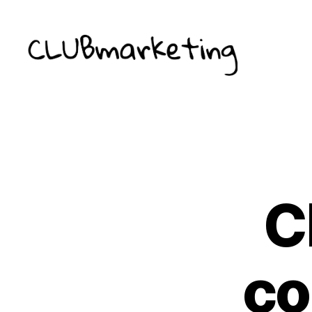
ClubMarketing
C
co