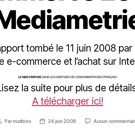
Mediametri
rapport tombé le 11 juin 2008 pa
le e-commerce et l’achat sur Inte
LE WEB S
’
IMPOSE
DANS LES HABITUDES DE CONSOMMATION DES FRANÇAIS !
Lisez la suite pour plus de détails
A télécharger ici!
Par
matbios
24 juin 2008
Aucun commentai
Auteur
Date
de
de