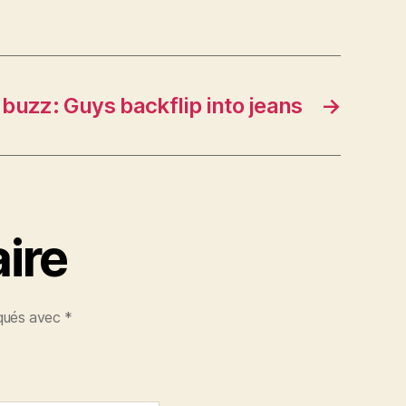
u buzz: Guys backflip into jeans
→
ire
iqués avec
*