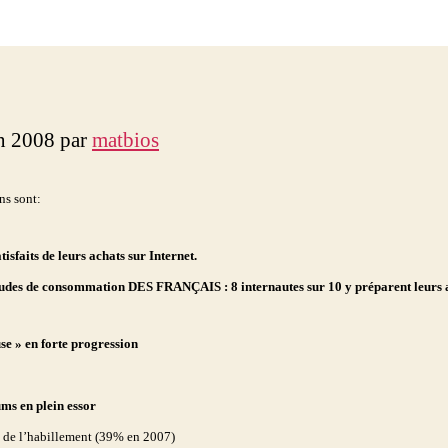
l’article
l’article
in 2008 par
matbios
ns sont:
sfaits de leurs achats sur Internet.
tudes de consommation DES FRANÇAIS : 8 internautes sur 10 y préparent leurs 
se » en forte progression
ums en plein essor
é de l’habillement (39% en 2007)