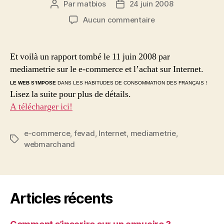
Par
matbios
24 juin 2008
Auteur
Date
de
de
sur
Aucun commentaire
l’article
l’article
Chiffres
clés
e-
Et voilà un rapport tombé le 11 juin 2008 par
commerce
mediametrie sur le e-commerce et l’achat sur Internet.
2008
LE WEB S
’
IMPOSE
DANS LES HABITUDES DE CONSOMMATION DES FRANÇAIS !
(Mediametrie)
Lisez la suite pour plus de détails.
A télécharger ici!
e-commerce
,
fevad
,
Internet
,
mediametrie
,
Étiquettes
webmarchand
Articles récents