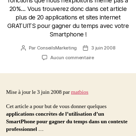
fonctions que nous n’exploitons même pas à
20%… Vous trouverez donc dans cet article
plus de 20 applications et sites internet
GRATUITS pour gagner du temps avec votre
Smartphone !
Par
ConseilsMarketing
3 juin 2008
Auteur
Date
de
de
sur
Aucun commentaire
l’article
l’article
Plus
de
20
applications
et
Mise à jour le 3 juin 2008 par
matbios
sites
pour
Cet article a pour but de vous donner quelques
gagner
applications concrètes de l’utilisation d’un
du
SmartPhone pour gagner du temps dans un contexte
temps
professionnel
…
avec