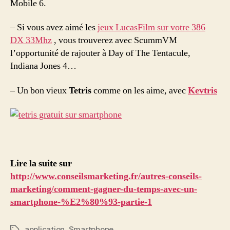
Mobile 6.
– Si vous avez aimé les
jeux LucasFilm sur votre 386
DX 33Mhz
, vous trouverez avec ScummVM
l’opportunité de rajouter à Day of The Tentacule,
Indiana Jones 4…
– Un bon vieux
Tetris
comme on les aime, avec
Kevtris
Lire la suite sur
http://www.conseilsmarketing.fr/autres-conseils-
marketing/comment-gagner-du-temps-avec-un-
smartphone-%E2%80%93-partie-1
application
,
Smartphone
Étiquettes