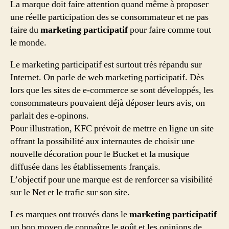
La marque doit faire attention quand même à proposer
une réelle participation des se consommateur et ne pas
faire du
marketing participatif
pour faire comme tout
le monde.
Le marketing participatif est surtout très répandu sur
Internet. On parle de web marketing participatif. Dès
lors que les sites de e-commerce se sont développés, les
consommateurs pouvaient déjà déposer leurs avis, on
parlait des e-opinons.
Pour illustration, KFC prévoit de mettre en ligne un site
offrant la possibilité aux internautes de choisir une
nouvelle décoration pour le Bucket et la musique
diffusée dans les établissements français.
L’objectif pour une marque est de renforcer sa visibilité
sur le Net et le trafic sur son site.
Les marques ont trouvés dans le
marketing participatif
un bon moyen de connaître le goût et les opinions de