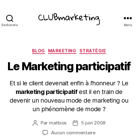
Recherche
Menu
ClubMarketing
Catégories
BLOG
MARKETING
STRATÉGIE
Le Marketing participatif
Et si le client devenait enfin à l’honneur ? Le
marketing participatif
est il en train de
devenir un nouveau mode de marketing ou
un phénomène de mode ?
Par
matbios
5 juin 2008
Auteur
Date
de
de
sur
Aucun commentaire
l’article
l’article