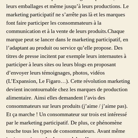
leurs emballages et même jusqu’à leurs productions. Le
marketing participatif ne s’arrête pas là et les marques
font faire participer les consommateurs à la
communication et à la vente de leurs produits.Chaque
marque peut se lancer dans le marketing participatif, en
l’adaptant au produit ou service qu’elle propose. Des
titres de presse incitent par exemple leurs internautes à
participer à leurs sites ou leurs blogs en proposant
d’envoyer leurs témoignages, photos, vidéos
(L’Expansion, Le Figaro…). Cette révolution marketing
devient incontournable chez les marques de production
alimentaire. Ainsi elles demandent l’avis des
consommateurs sur leurs produits (j’aime / j’aime pas).
Et ça marche ! Un consommateur sur trois est intéressé
par le marketing participatif. De plus, ce phénomène
touche tous les types de consommateurs. Avant même