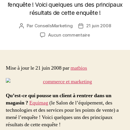
l’enquête ! Voici quelques uns des principaux
résultats de cette enquête !
Par
ConseilsMarketing
21 juin 2008
Auteur
Date
de
de
sur
Aucun commentaire
l’article
l’article
Qu’est-
ce
qui
pousse
un
Mise à jour le 21 juin 2008 par
matbios
client
à
rentrer
dans
Qu’est-ce qui pousse un client à rentrer dans un
un
magasin ?
Equimag
(le Salon de l’équipement, des
magasin
technologies et des services pour les points de vente) a
?
mené l’enquête ! Voici quelques uns des principaux
résultats de cette enquête !