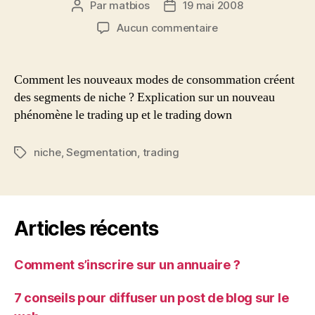
Par
matbios
19 mai 2008
Auteur
Date
de
de
sur
Aucun commentaire
l’article
l’article
Segmentation
de
niche
Comment les nouveaux modes de consommation créent
avec
des segments de niche ? Explication sur un nouveau
le
phénomène le trading up et le trading down
trading
up
et
niche
,
Segmentation
,
trading
Étiquettes
trading
down
Articles récents
Comment s’inscrire sur un annuaire ?
7 conseils pour diffuser un post de blog sur le