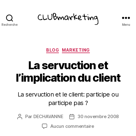
Recherche
Menu
ClubMarketing
Catégories
BLOG
MARKETING
La servuction et
l’implication du client
La servuction et le client: participe ou
participe pas ?
Par
DECHAVANNE
30 novembre 2008
Auteur
Date
de
de
sur
Aucun commentaire
l’article
l’article
La