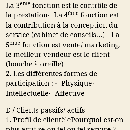
ème
La 3
fonction est le contrôle de
ème
la prestation
La 4
fonction est
·
la contribution à la conception du
service (cabinet de conseils…)
La
·
ème
5
fonction est vente/ marketing,
le meilleur vendeur est le client
(bouche à oreille)
2.
Les
différentes formes de
participation :
Physique
·
·
Intellectuelle
Affective
·
D /
Clients passifs/ actifs
1.
Profil de clientèle
Pourquoi est-on
plus actif selon tel ou tel service ?