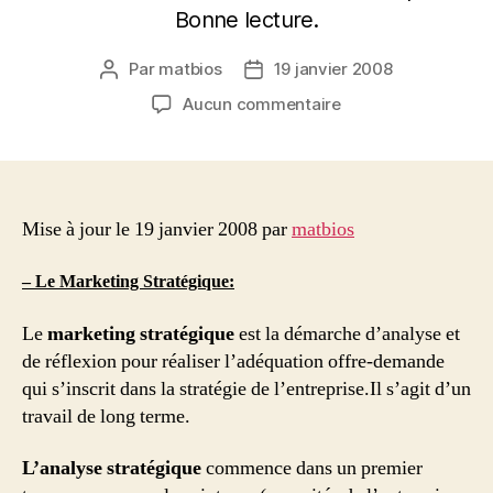
Bonne lecture.
Par
matbios
19 janvier 2008
Auteur
Date
de
de
sur
Aucun commentaire
l’article
l’article
Les
étapes
du
Marketing
Mise à jour le 19 janvier 2008 par
matbios
– Le Marketing Stratégique:
Le
marketing stratégique
est la démarche d’analyse et
de réflexion pour réaliser l’adéquation offre-demande
qui s’inscrit dans la stratégie de l’entreprise.Il s’agit d’un
travail de long terme.
L’analyse stratégique
commence dans un premier