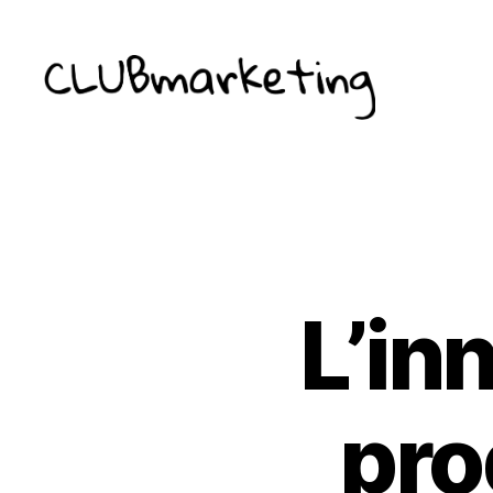
ClubMarketing
L’in
pro