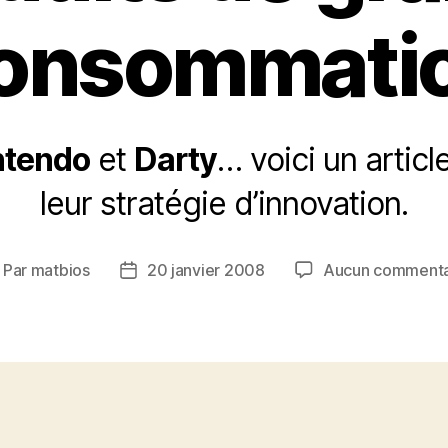
onsommati
ntendo
et
Darty
… voici un artic
leur stratégie d’innovation.
Par
matbios
20 janvier 2008
Aucun commenta
uteur
Date
e
de
article
l’article