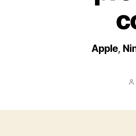
c
Apple
,
Ni
A
d
l’