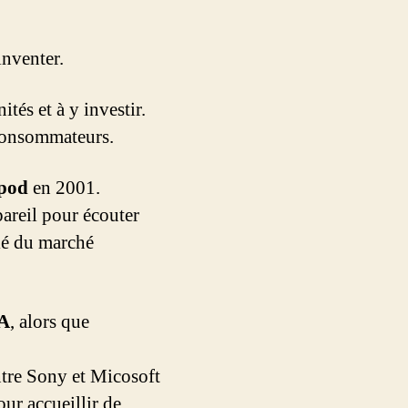
inventer.
tés et à y investir.
 consommateurs.
ipod
en 2001.
pareil pour écouter
tié du marché
A
, alors que
ontre Sony et Micosoft
ur accueillir de