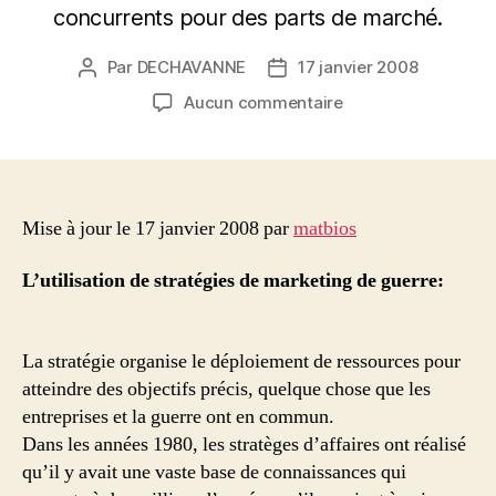
concurrents pour des parts de marché.
Par
DECHAVANNE
17 janvier 2008
Auteur
Date
de
de
sur
Aucun commentaire
l’article
l’article
Néo
marketing:
L’historique
du
marketing
Mise à jour le 17 janvier 2008 par
matbios
de
guerre
L’utilisation de stratégies de marketing de guerre:
La stratégie organise le déploiement de ressources pour
atteindre des objectifs précis, quelque chose que les
entreprises et la guerre ont en commun.
Dans les années 1980, les stratèges d’affaires ont réalisé
qu’il y avait une vaste base de connaissances qui