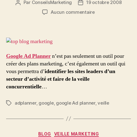
Par
ConseilsMarketing
19 octobre 2008
Auteur
Date
de
de
sur
Aucun commentaire
l’article
l’article
Faites
de
la
veille
concurrentielle
avec
Google Ad Planner
n’est pas seulement un outil pour
Google
créer des plans marketing, c’est également un outil qui
Ad
vous permettra d’
identifier les sites leaders d’un
planner
secteur d’activité et faire de la veille
concurrentielle
…
adplanner
,
google
,
google Ad planner
,
veille
Étiquettes
Catégories
BLOG
VEILLE MARKETING