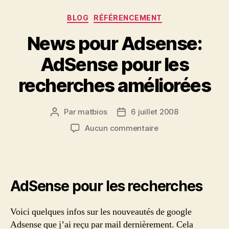
Catégories
BLOG
RÉFÉRENCEMENT
News pour Adsense:
AdSense pour les
recherches améliorées
Par
matbios
6 juillet 2008
Auteur
Date
de
de
sur
Aucun commentaire
l’article
l’article
News
pour
Adsense:
AdSense
AdSense pour les recherches
pour
les
recherches
Voici quelques infos sur les nouveautés de google
améliorées
Adsense que j’ai reçu par mail dernièrement. Cela