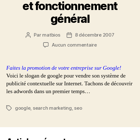
et fonctionnement
général
Par
matbios
8 décembre 2007
Auteur
Date
de
de
sur
Aucun commentaire
l’article
l’article
Les
AdWords:
Définition
Faites la promotion de votre entreprise sur Google!
et
Voici le slogan de google pour vendre son système de
fonctionnement
publicité contextuelle sur Internet. Tachons de découvrir
général
les adwords dans un premier temps…
google
,
search marketing
,
seo
Étiquettes