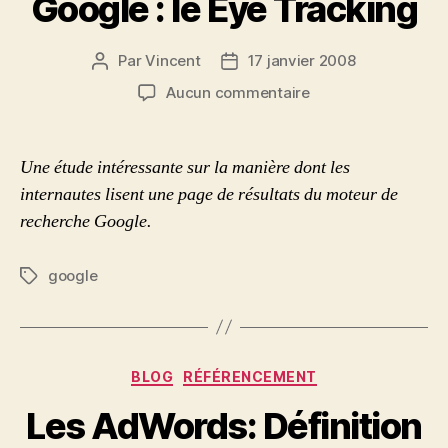
Google : le Eye Tracking
Par
Vincent
17 janvier 2008
Auteur
Date
de
de
sur
Aucun commentaire
l’article
l’article
Analyse
du
regard
Une étude intéressante sur la manière dont les
sur
internautes lisent une page de résultats du moteur de
Google
recherche Google.
:
le
Eye
google
Étiquettes
Tracking
Catégories
BLOG
RÉFÉRENCEMENT
Les AdWords: Définition