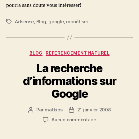
pourra sans doute vous intéresser!
Adsense
,
Blog
,
google
,
monétiser
Étiquettes
Catégories
BLOG
REFERENCEMENT NATUREL
La recherche
d’informations sur
Google
Par
matbios
21 janvier 2008
Auteur
Date
de
de
sur
Aucun commentaire
l’article
l’article
La
recherche