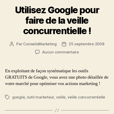
Utilisez Google pour
faire de la veille
concurrentielle !
Par
ConseilsMarketing
25 septembre 2008
Auteur
Date
de
de
sur
Aucun commentaire
l’article
l’article
Utilisez
Google
pour
En exploitant de façon systématique les outils
faire
GRATUITS de Google, vous avez une photo détaillée de
de
votre marché pour optimiser vos actions marketing !
la
veille
concurrentielle
google
,
outil marketeur
,
veille
,
veille concurrentielle
Étiquettes
!