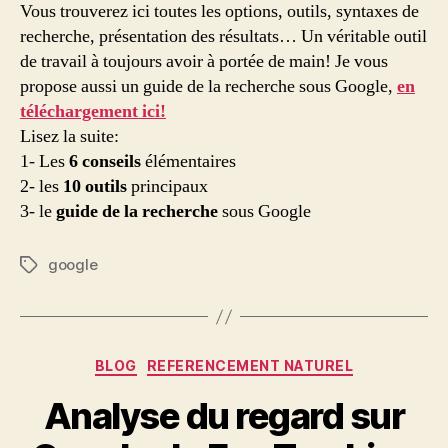
d’informations
Vous trouverez ici toutes les options, outils, syntaxes de
sur
recherche, présentation des résultats… Un véritable outil
Google
de travail à toujours avoir à portée de main! Je vous
propose aussi un guide de la recherche sous Google,
en
téléchargement ici!
Lisez la suite:
1- Les
6 conseils
élémentaires
2- les
10 outils
principaux
3- le
guide de la recherche
sous Google
google
Étiquettes
Catégories
BLOG
REFERENCEMENT NATUREL
Analyse du regard sur