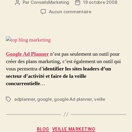
Par
ConseilsMarketing
19 octobre 2008
Auteur
Date
de
de
sur
Aucun commentaire
l’article
l’article
Faites
de
la
veille
concurrentielle
avec
Google Ad Planner
n’est pas seulement un outil pour
Google
créer des plans marketing, c’est également un outil qui
Ad
vous permettra d’
identifier les sites leaders d’un
planner
secteur d’activité et faire de la veille
concurrentielle
…
adplanner
,
google
,
google Ad planner
,
veille
Étiquettes
Catégories
BLOG
VEILLE MARKETING