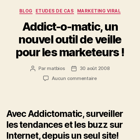
Catégories
BLOG
ETUDES DE CAS
MARKETING VIRAL
Addict-o-matic, un
nouvel outil de veille
pour les marketeurs !
Par
matbios
30 août 2008
Auteur
Date
de
de
sur
Aucun commentaire
l’article
l’article
Addict-
o-
matic,
un
Avec Addictomatic, surveiller
nouvel
outil
les tendances et les buzz sur
de
veille
Internet, depuis un seul site!
pour