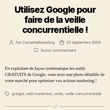
Utilisez Google pour
faire de la veille
concurrentielle !
Par
ConseilsMarketing
25 septembre 2008
Auteur
Date
de
de
sur
Aucun commentaire
l’article
l’article
Utilisez
Google
pour
En exploitant de façon systématique les outils
faire
GRATUITS de Google, vous avez une photo détaillée de
de
votre marché pour optimiser vos actions marketing !
la
veille
concurrentielle
google
,
outil marketeur
,
veille
,
veille concurrentielle
Étiquettes
!