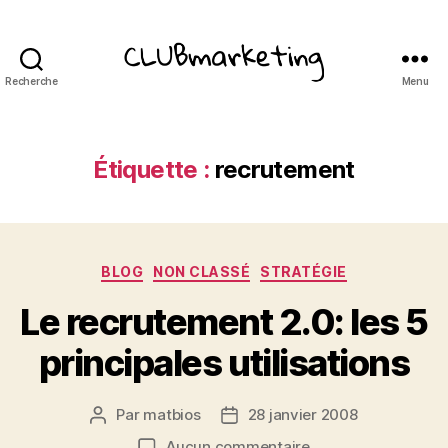
Recherche
Menu
ClubMarketing
Étiquette :
recrutement
Catégories
BLOG
NON CLASSÉ
STRATÉGIE
Le recrutement 2.0: les 5
principales utilisations
Par
matbios
28 janvier 2008
Auteur
Date
de
de
sur
Aucun commentaire