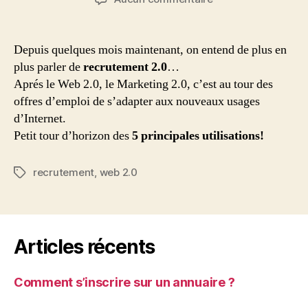
l’article
l’article
Le
recrutement
2.0:
Depuis quelques mois maintenant, on entend de plus en
les
plus parler de
recrutement 2.0
…
5
Aprés le Web 2.0, le Marketing 2.0, c’est au tour des
principales
offres d’emploi de s’adapter aux nouveaux usages
utilisations
d’Internet.
Petit tour d’horizon des
5 principales utilisations!
recrutement
,
web 2.0
Étiquettes
Articles récents
Comment s’inscrire sur un annuaire ?