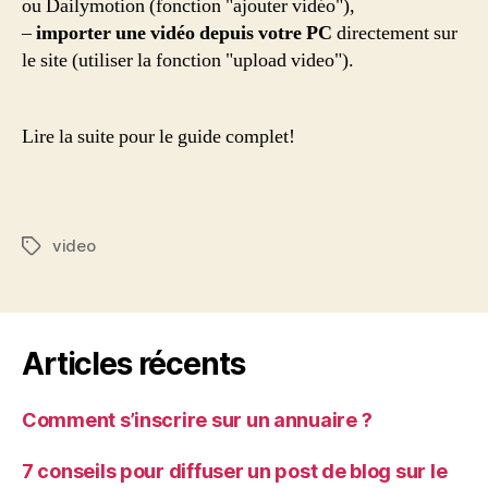
ou Dailymotion (fonction "ajouter vidéo"),
site
–
importer une vidéo depuis votre PC
directement sur
en
le site (utiliser la fonction "upload video").
moins
d’1
minute.
Lire la suite pour le guide complet!
video
Étiquettes
Articles récents
Comment s’inscrire sur un annuaire ?
7 conseils pour diffuser un post de blog sur le