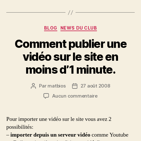
Catégories
BLOG
NEWS DU CLUB
Comment publier une
vidéo sur le site en
moins d’1 minute.
Par
matbios
27 août 2008
Auteur
Date
de
de
sur
Aucun commentaire
l’article
l’article
Comment
publier
une
Pour importer une vidéo sur le site vous avez 2
vidéo
possibilités:
sur
–
importer depuis un serveur vidéo
comme Youtube
le