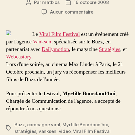
Par
matbios
16 octobre 2008
Auteur
Date
de
de
sur
Aucun commentaire
l’article
l’article
Le
Viral
Film
Le
Viral Film Festival
est un événement créé
Festival,
par l'agence
Vanksen
, spécialisée sur le Buzz, en
ou
partenariat avec
Dailymotion
, le magazine
Stratégies
, et
la
Webcastory
.
crème
Lors d'une soirée, au cinéma Max Linder à Paris, le 21
du
Octobre prochain, un jury va récompenser les meilleurs
buzz
en
films de Buzz de l'année.
une
soirée!
Pour présenter le festival,
Myrtille Bourdaud’hui
,
Chargée de Communication de l'agence, a accepté de
répondre à nos questions:
Buzz
,
campagne viral
,
Myrtille Bourdaud’hui
,
Étiquettes
stratégies
,
vanksen
,
video
,
Viral Film Festival