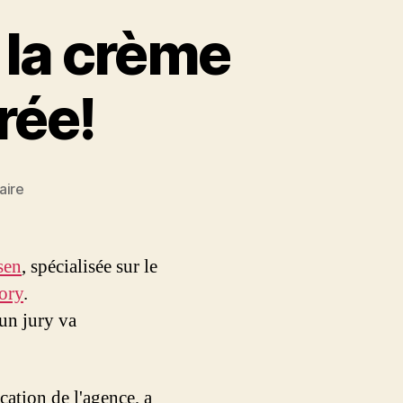
u la crème
rée!
sur
aire
Le
Viral
Film
sen
, spécialisée sur le
Festival,
ory
.
ou
un jury va
la
crème
du
buzz
ation de l'agence, a