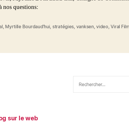
à nos questions:
al
,
Myrtille Bourdaud’hui
,
stratégies
,
vanksen
,
video
,
Viral Fil
Rechercher :
log sur le web