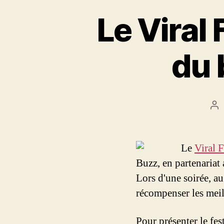
Le Viral 
du 
Au
de
l’a
Le
Viral F
Buzz, en partenariat
Lors d'une soirée, a
récompenser les meil
Pour présenter le fes