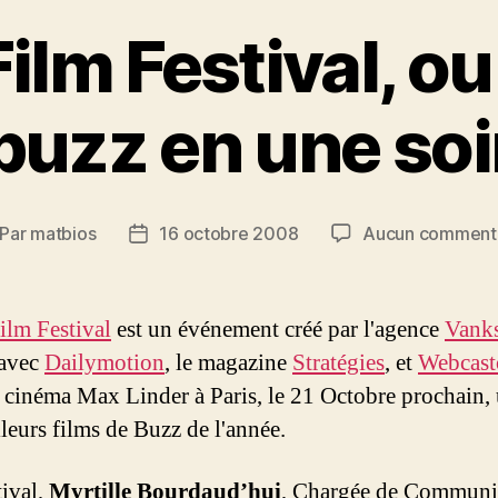
Film Festival, o
buzz en une soi
Par
matbios
16 octobre 2008
Aucun comment
teur
Date
de
rticle
l’article
ilm Festival
est un événement créé par l'agence
Vank
 avec
Dailymotion
, le magazine
Stratégies
, et
Webcast
u cinéma Max Linder à Paris, le 21 Octobre prochain, 
leurs films de Buzz de l'année.
tival,
Myrtille Bourdaud’hui
, Chargée de Communic