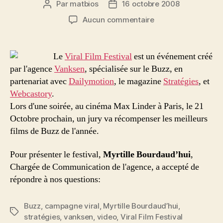
Par
matbios
16 octobre 2008
Auteur
Date
de
de
sur
Aucun commentaire
l’article
l’article
Le
Viral
Film
Le
Viral Film Festival
est un événement créé
Festival,
par l'agence
Vanksen
, spécialisée sur le Buzz, en
ou
partenariat avec
Dailymotion
, le magazine
Stratégies
, et
la
Webcastory
.
crème
Lors d'une soirée, au cinéma Max Linder à Paris, le 21
du
Octobre prochain, un jury va récompenser les meilleurs
buzz
en
films de Buzz de l'année.
une
soirée!
Pour présenter le festival,
Myrtille Bourdaud’hui
,
Chargée de Communication de l'agence, a accepté de
répondre à nos questions:
Buzz
,
campagne viral
,
Myrtille Bourdaud’hui
,
Étiquettes
stratégies
,
vanksen
,
video
,
Viral Film Festival