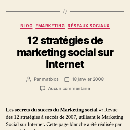
Catégories
BLOG
EMARKETING
RÉSEAUX SOCIAUX
12 stratégies de
marketing social sur
Internet
Par
matbios
18 janvier 2008
Auteur
Date
de
de
sur
Aucun commentaire
l’article
l’article
12
stratégies
de
Les secrets du succès du Marketing social »:
Revue
marketing
des 12 stratégies à succès de 2007, utilisant le Marketing
social
Social sur Internet. Cette page blanche a été réalisée par
sur