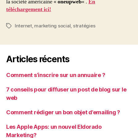
la société américaine «
oneupweb
« .
En
Internet
téléchargement ici!
Internet
,
marketing social
,
stratégies
Étiquettes
Articles récents
Comment s’inscrire sur un annuaire ?
7 conseils pour diffuser un post de blog sur le
web
Comment rédiger un bon objet d’emailing ?
Les Apple Apps: un nouvel Eldorado
Marketing?